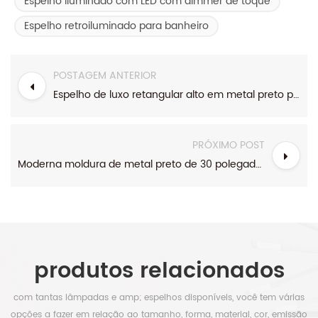
Espelho iluminado com LED com dimmer de toque
Espelho retroiluminado para banheiro
POSTAGEM ANTERIOR
Espelho de luxo retangular alto em metal preto para banheiro com prateleira de LED
PRÓXIMO POST
Moderna moldura de metal preto de 30 polegadas, espelho de banheiro de LED redondo suspenso
produtos relacionados
com tantas lâmpadas e amp; espelhos disponíveis, você tem várias
opções a fazer em relação ao tamanho, forma, material, cor, emissão