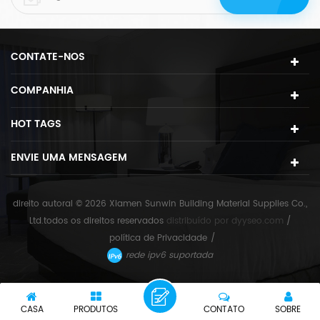
CONTATE-NOS
COMPANHIA
HOT TAGS
ENVIE UMA MENSAGEM
direito autoral © 2026 Xiamen Sunwin Building Material Supplies Co.,
Ltd.todos os direitos reservados
distribuído por
dyyseo.com
/
política de Privacidade
/
rede ipv6 suportada
CASA
PRODUTOS
CONTATO
SOBRE