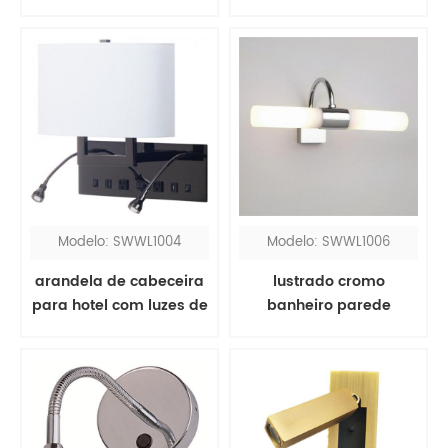
transparente
branco de latão
americana
Modelo: SWWL1004
Modelo: SWWL1006
arandela de cabeceira
lustrado cromo
para hotel com luzes de
banheiro parede
leitura
luminárias sobre
espelho