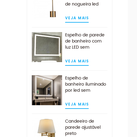
de nogueira led
lâmpada de mesa
em latão antigo
VEJA MAIS
Espelho de parede
de banheiro com
luz LED sem
moldura
personalizada e
VEJA MAIS
almofada anti-
embaciamento
Espelho de
banheiro iluminado
por led sem
moldura quadrado
contemporâneo
VEJA MAIS
Candeeiro de
parede ajustável
preto