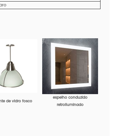
aro
espelho conduzido
nte de vidro fosco
retroiluminado