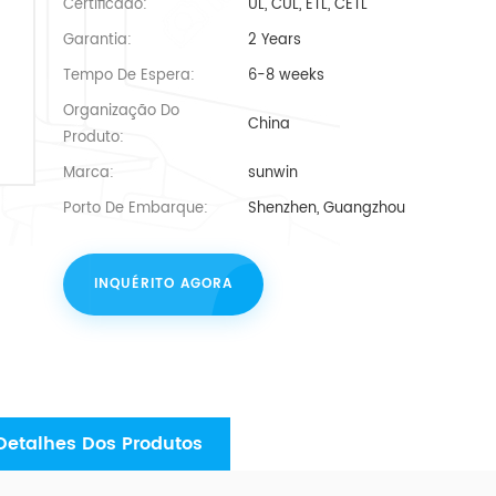
Certificado:
UL, CUL, ETL, CETL
Garantia:
2 Years
Tempo De Espera:
6-8 weeks
Organização Do
China
Produto:
Marca:
sunwin
Porto De Embarque:
Shenzhen, Guangzhou
INQUÉRITO AGORA
Detalhes Dos Produtos