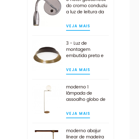
do cromo conduziu
a luz de leitura da
cabeceira
VEJA MAIS
3 - Luz de
montagem
embutida preta e
dourada clara
VEJA MAIS
moderno 1
lâmpada de
assoalho globo de
vidro opala branca
clara com
VEJA MAIS
acabamento em
latão
moderno abajur
linear de madeira