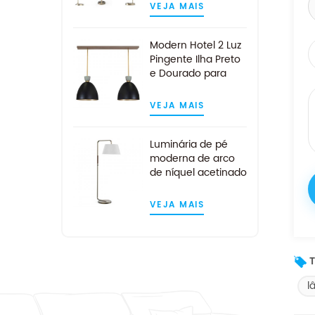
personalizado
VEJA MAIS
Modern Hotel 2 Luz
Pingente Ilha Preto
e Dourado para
Cozinha
VEJA MAIS
Luminária de pé
moderna de arco
de níquel acetinado
de meados do
século
VEJA MAIS
T
l