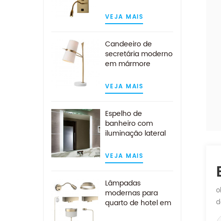
contemporâneo
com luz de leitura
VEJA MAIS
LED
Candeeiro de
secretária moderno
em mármore
branco dourado
com abajur em
VEJA MAIS
tecido branco
Espelho de
banheiro com
iluminação lateral
LED para
montagem na
VEJA MAIS
parede do hotel
Lâmpadas
o
modernas para
quarto de hotel em
d
ouro escovado