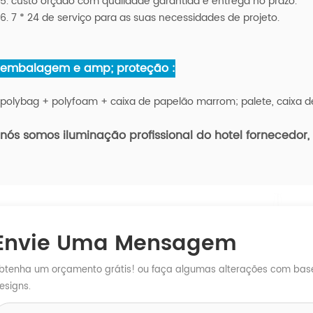
5. custo orçado com qualidade garantida e entrega no prazo.
6. 7 * 24 de serviço para as suas necessidades de projeto.
embalagem e amp; proteção :
polybag + polyfoam + caixa de papelão marrom; palete, caixa 
nós somos iluminação profissional do hotel
fornecedor, 
Envie Uma Mensagem
btenha um orçamento grátis! ou faça algumas alterações com base 
esigns.