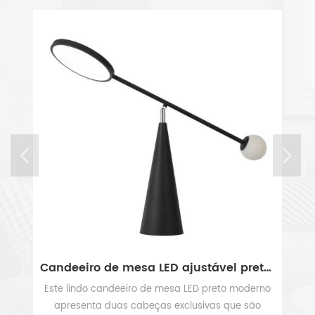
lâmpada de mesa de metal ajustável de latão moderno
Candeeiro de mesa LED ajustável preto moderno
Este lindo candeeiro de mesa LED preto moderno
S
ta
apresenta duas cabeças exclusivas que são
d