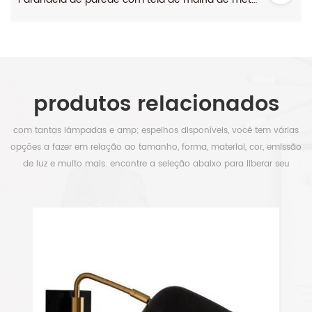
produtos relacionados
com tantas lâmpadas e amp; espelhos disponíveis, você tem várias
opções a fazer em relação ao tamanho, forma, material, cor, emissão
de luz e muito mais. encontre a seleção abaixo para liberar seu
tempo.