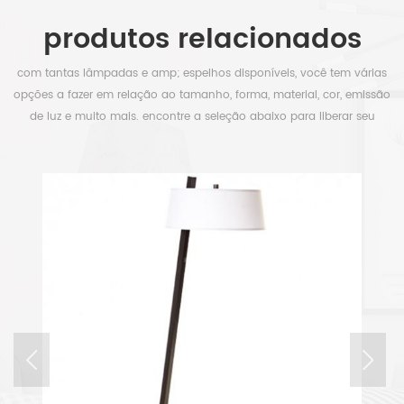
produtos relacionados
com tantas lâmpadas e amp; espelhos disponíveis, você tem várias
opções a fazer em relação ao tamanho, forma, material, cor, emissão
de luz e muito mais. encontre a seleção abaixo para liberar seu
tempo.