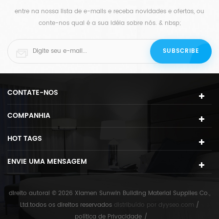
entre na nossa lista de e-mails e receba novidades e ofertas, ou
conte-nos qual é a sua idéia sobre nós. & nbsp;
CONTATE-NOS
COMPANHIA
HOT TAGS
ENVIE UMA MENSAGEM
direito autoral © 2026 Xiamen Sunwin Building Material Supplies Co.,
Ltd.todos os direitos reservados
distribuído por
dyyseo.com
/
política de Privacidade
/