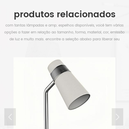
produtos relacionados
com tantas lâmpadas e amp; espelhos disponíveis, você tem várias
opções a fazer em relação ao tamanho, forma, material, cor, emissão
de luz e muito mais. encontre a seleção abaixo para liberar seu
tempo.