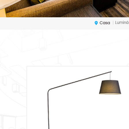
Casa
Luminár
|