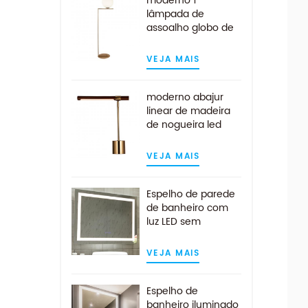
moderno 1
lâmpada de
assoalho globo de
vidro opala branca
clara com
VEJA MAIS
acabamento em
latão
moderno abajur
linear de madeira
de nogueira led
lâmpada de mesa
em latão antigo
VEJA MAIS
Espelho de parede
de banheiro com
luz LED sem
moldura
personalizada e
VEJA MAIS
almofada anti-
embaciamento
Espelho de
banheiro iluminado