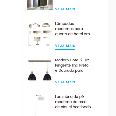
LED para
montagem na
VEJA MAIS
parede do hotel
Lâmpadas
modernas para
quarto de hotel em
ouro escovado
personalizado
VEJA MAIS
Modern Hotel 2 Luz
Pingente Ilha Preto
e Dourado para
Cozinha
VEJA MAIS
Luminária de pé
moderna de arco
de níquel acetinado
de meados do