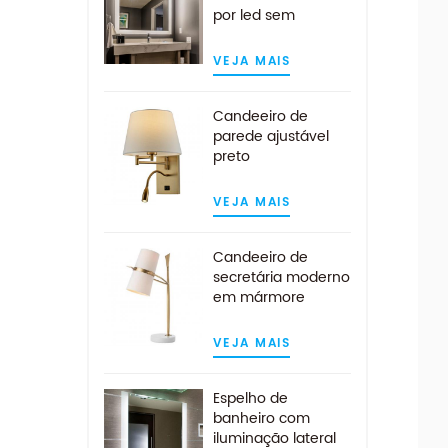
por led sem
moldura quadrado
contemporâneo
VEJA MAIS
Candeeiro de
parede ajustável
preto
contemporâneo
com luz de leitura
VEJA MAIS
LED
Candeeiro de
secretária moderno
em mármore
branco dourado
com abajur em
VEJA MAIS
tecido branco
Espelho de
banheiro com
iluminação lateral