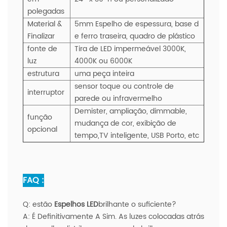
polegadas
Material &
5mm Espelho de espessura, base d
Finalizar
e ferro traseira, quadro de plástico
fonte de
Tira de LED impermeável 3000K,
luz
4000K ou 6000K
estrutura
uma peça inteira
sensor toque ou controle de
interruptor
parede ou infravermelho
Demister, ampliação, dimmable,
função
mudança de cor,
exibição de
opcional
tempo,
TV inteligente, USB Porto, etc
FAQ :
Q:
estão
Espelhos LED
brilhante o suficiente?
A:
É Definitivamente A Sim. As luzes colocadas atrás