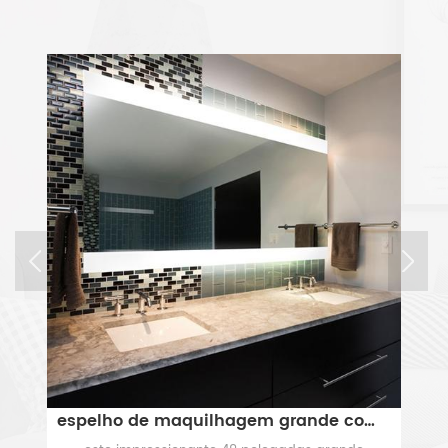
tempo.
oiluminado espelho do banheiro
espelho de maquilhagem grande com luzes