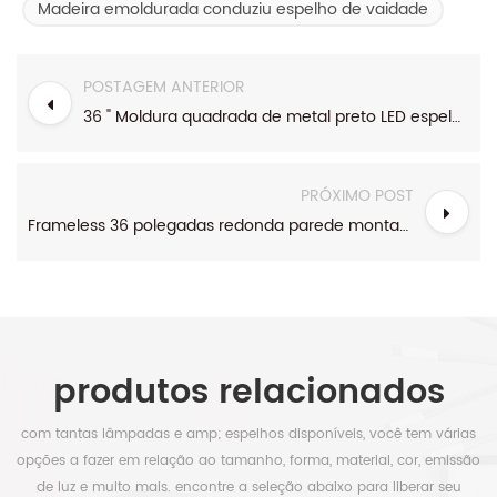
Madeira emoldurada conduziu espelho de vaidade
POSTAGEM ANTERIOR
36 " Moldura quadrada de metal preto LED espelho de banheiro iluminado
PRÓXIMO POST
Frameless 36 polegadas redonda parede montagem banheiro led espelho
produtos relacionados
com tantas lâmpadas e amp; espelhos disponíveis, você tem várias
opções a fazer em relação ao tamanho, forma, material, cor, emissão
de luz e muito mais. encontre a seleção abaixo para liberar seu