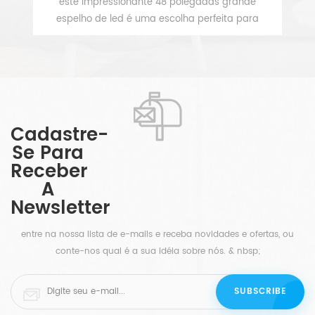
a
este impressionante 48 polegadas grande
e
espelho de led é uma escolha perfeita para
es
 de
banheiros ou banheiros, proporcionando um brilho
qu
VEJA MAIS
branco nítido nos lados superior e inferior. as
em,
áreas de cobertura com 3 "de largura e o
tamanho grande apresentam uma aparência
ua
imponente. Com cada peça de nossa coleção,
criamos espelhos modernos que definem uma
Cadastre-
s.
sala e seu estilo, enquanto trazem essa luz tão
Se Para
importante para um espaço.
Receber
q
A
Newsletter
entre na nossa lista de e-mails e receba novidades e ofertas, ou
conte-nos qual é a sua idéia sobre nós. & nbsp;