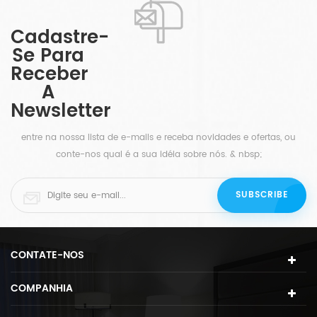
Cadastre-
Se Para
Receber
A
Newsletter
entre na nossa lista de e-mails e receba novidades e ofertas, ou
conte-nos qual é a sua idéia sobre nós. & nbsp;
CONTATE-NOS
COMPANHIA