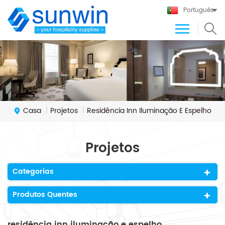
Português
Casa
Projetos
Residência Inn Iluminação E Espelho
|
|
Projetos
Categorias
Produtos Quentes
residência inn iluminação e espelho