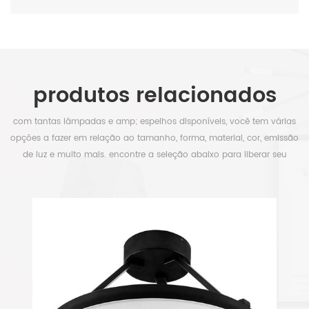
produtos relacionados
com tantas lâmpadas e amp; espelhos disponíveis, você tem várias
opções a fazer em relação ao tamanho, forma, material, cor, emissão
de luz e muito mais. encontre a seleção abaixo para liberar seu
tempo.