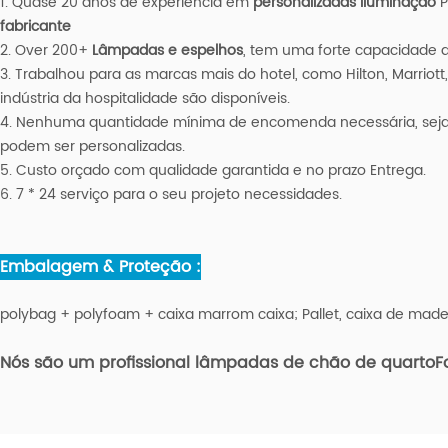
1. Quase 20 anos de experiência em
personalizadas
iluminação
P
fabricante
2. Over 200+
Lâmpadas e espelhos
, tem uma forte capacidade d
3. Trabalhou para as marcas mais do hotel, como Hilton, Marriott,
indústria da hospitalidade são disponíveis.
4. Nenhuma quantidade mínima de encomenda necessária, seja Q
podem ser personalizadas.
5. Custo orçado com qualidade garantida e no prazo Entrega.
6. 7 * 24 serviço para o seu projeto necessidades.
Embalagem & Proteção :
polybag + polyfoam + caixa marrom caixa; Pallet, caixa de mad
Nós são um profissional
lâmpadas de chão de quarto
F