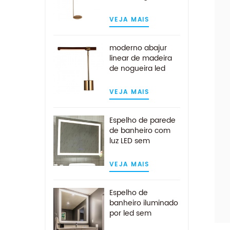
vidro opala branca
clara com
VEJA MAIS
acabamento em
latão
moderno abajur
linear de madeira
de nogueira led
lâmpada de mesa
em latão antigo
VEJA MAIS
Espelho de parede
de banheiro com
luz LED sem
moldura
personalizada e
VEJA MAIS
almofada anti-
embaciamento
Espelho de
banheiro iluminado
por led sem
moldura quadrado