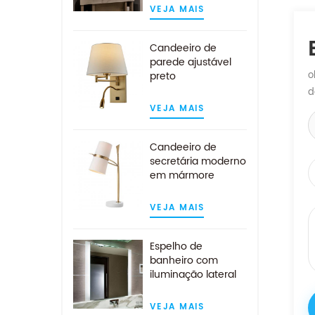
contemporâneo
VEJA MAIS
Candeeiro de
parede ajustável
preto
o
contemporâneo
d
com luz de leitura
VEJA MAIS
LED
Candeeiro de
secretária moderno
em mármore
branco dourado
com abajur em
VEJA MAIS
tecido branco
Espelho de
banheiro com
iluminação lateral
LED para
montagem na
VEJA MAIS