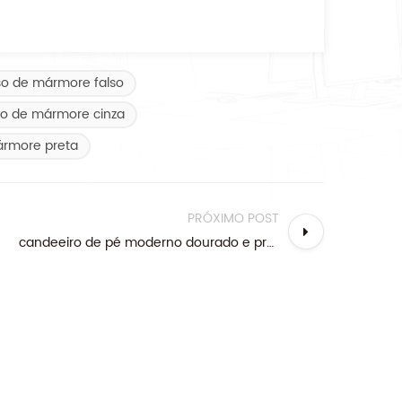
o de mármore falso
o de mármore cinza
ármore preta
PRÓXIMO POST
candeeiro de pé moderno dourado e preto com abajur preto