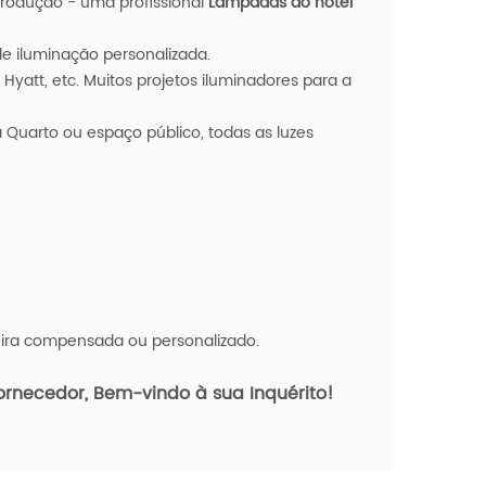
rodução
- uma
profissional
Lâmpadas do hotel
e iluminação personalizada.
 Hyatt, etc. Muitos projetos iluminadores para a
uarto ou espaço público, todas as luzes
eira compensada ou personalizado.
ornecedor, Bem-vindo à sua Inquérito!