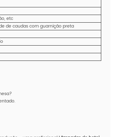
ão, etc
de de caudas com guarnição preta
lo
mesa?
entado.