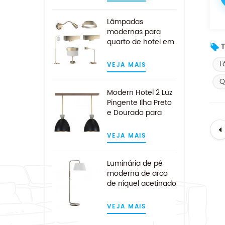
parede do hotel
Lâmpadas
modernas para
quarto de hotel em
T
ouro escovado
personalizado
L
VEJA MAIS
Q
Modern Hotel 2 Luz
Pingente Ilha Preto
e Dourado para
Cozinha
VEJA MAIS
Luminária de pé
moderna de arco
de níquel acetinado
de meados do
século
VEJA MAIS