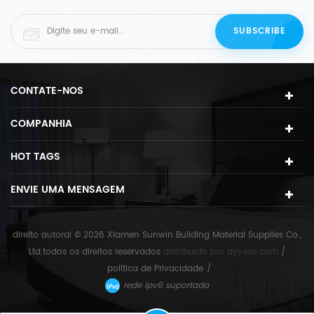
CONTATE-NOS
COMPANHIA
HOT TAGS
ENVIE UMA MENSAGEM
direito autoral © 2026 Xiamen Sunwin Building Material Supplies Co.,
Ltd.todos os direitos reservados
distribuído por
dyyseo.com
/
política de Privacidade
/
rede ipv6 suportada